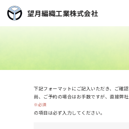
望月編織工業株式会社
コ
ン
テ
ン
ツ
へ
ス
キ
ッ
下記フォーマットにご記入いただき、ご確認
プ
尚、ご予約の場合はお手数ですが、直接弊社
※必須
の項目は必ず入力してください。